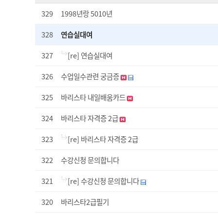
329
1998년랑 5010년
328
연습실대여
327
[re] 연습실대여
326
수업일수관련 궁금증
325
바리스타 내일배움카드
324
바리스타 자격증 2급
323
[re] 바리스타 자격증 2급
322
수강신청 문의합니다
321
[re] 수강신청 문의합니다
320
바리스타2급필기