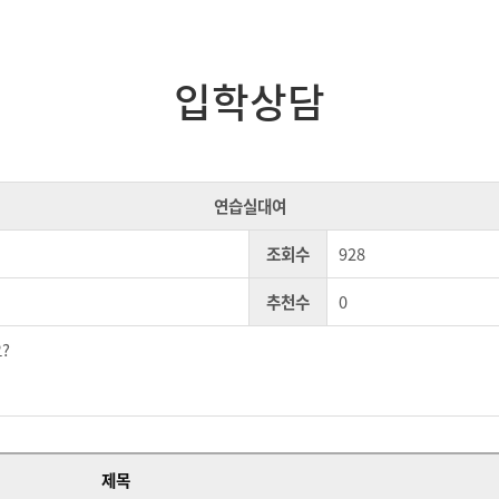
입학상담
연습실대여
조회수
928
추천수
0
?
제목