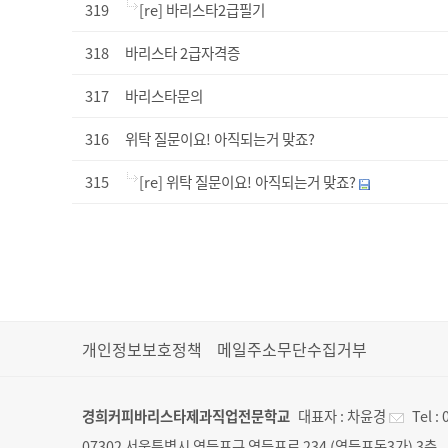
319
[re] 바리스타2급필기
318
바리스타 2급자격증
317
바리스타문의
316
위탁 질문이요! 아직되는거 맞죠?
315
[re] 위탁 질문이요! 아직되는거 맞죠?
개인정보보호정책
메일주소무단수집거부
경희커피바리스타제과직업전문학교
대표자 :
차윤경
Tel :
07302 서울특별시 영등포구 영등포로 234 (영등포동3가) 3층