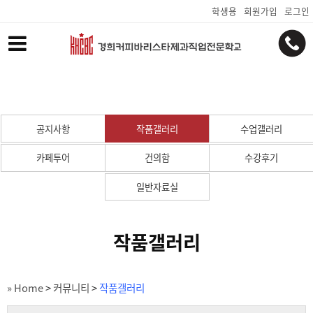
학생용
회원가입
로그인
공지사항
작품갤러리
수업갤러리
카페투어
건의함
수강후기
일반자료실
작품갤러리
» Home
>
커뮤니티
>
작품갤러리