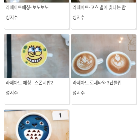
라떼아트에칭- 보노보노
라떼아트-고흐 별이 빛나는 밤
성지수
성지수
라떼아트 에칭 - 스폰지밥2
라떼아트 로제타와 3단튤립
성지수
성지수