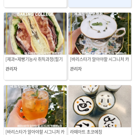
[제과+제빵기능사 취득과정(필기
[바리스타가 알아야할 시그니처 카
+실기)] 샌드위치
페메뉴와 티마스터 자격증 과정]
관리자
관리자
밀크티
[바리스타가 알아야할 시그니처 카
라떼아트 초코에칭