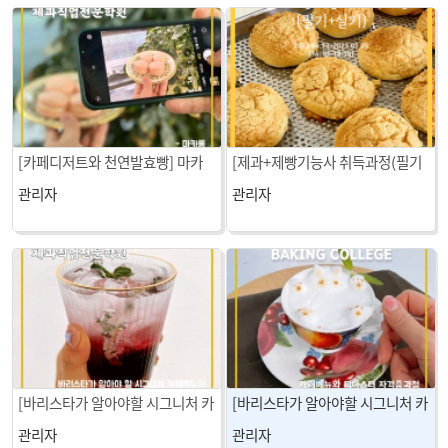
[카페디저트와 천연발효빵] 마카
[제과+제빵기능사 취득과정(필기
롱
+실기)] 소보로빵
관리자
관리자
[바리스타가 알아야할 시그니처 카
[바리스타가 알아야할 시그니처 카
페메뉴와 티마스터 자격증 과정]
페메뉴와 티마스터 자격증 과정]
관리자
관리자
히비스커스 아이스티
밀크티(고양이라떼)