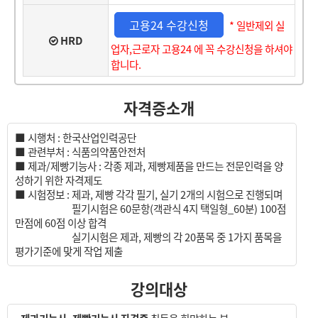
고용24 수강신청
* 일반제외 실
HRD
업자,근로자 고용24 에 꼭 수강신청을 하셔야
합니다.
자격증소개
■ 시행처 : 한국산업인력공단
■ 관련부처 : 식품의약품안전처
■ 제과/제빵기능사 : 각종 제과, 제빵제품을 만드는 전문인력을 양
성하기 위한 자격제도
■ 시험정보 : 제과, 제빵 각각 필기, 실기 2개의 시험으로 진행되며
■ 시험정보 :
필기시험은 60문항(객관식 4지 택일형_60분) 100점
만점에 60점 이상 합격
■ 시험정보 :
실기시험은 제과, 제빵의 각 20품목 중 1가지 품목을
평가기준에 맞게 작업 제출
강의대상