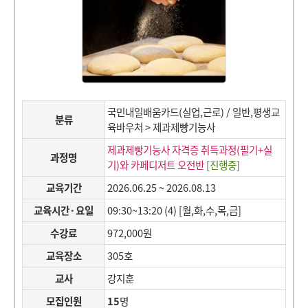
국민내일배움카드(실업,근로) / 일반,평생교
분류
육바우처 > 제과제빵기능사
제과제빵기능사 자격증 취득과정(필기+실
과정명
기)와 카페디저트 오전반
[
진행중
]
교육기간
2026.06.25 ~ 2026.08.13
교육시간·요일
09:30~13:20 (4) [월,화,수,목,금]
수강료
972,000원
교육장소
305호
교사
강지훈
모집인원
15
명