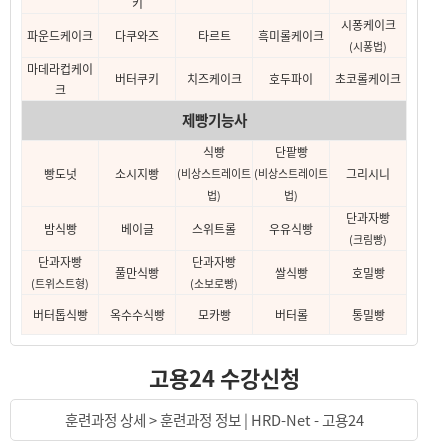
키
시퐁케이크
파운드케이크
다쿠와즈
타르트
흑미롤케이크
(시퐁법)
마데라컵케이
버터쿠키
치즈케이크
호두파이
초코롤케이크
크
제빵기능사
식빵
단팥빵
빵도넛
소시지빵
(비상스트레이트
(비상스트레이트
그리시니
법)
법)
단과자빵
밤식빵
베이글
스위트롤
우유식빵
(크림빵)
단과자빵
단과자빵
풀만식빵
쌀식빵
호밀빵
(트위스트형)
(소보로빵)
버터톱식빵
옥수수식빵
모카빵
버터롤
통밀빵
고용24 수강신청
훈련과정 상세 > 훈련과정 정보 | HRD-Net - 고용24