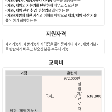
-
제과기능사, 제빵기능사 자격증
취득을 희망하는 분
-
제과, 제빵
의
기본기를 탄탄하게
배우고 싶으신 분
-
제과, 제빵 관련 취업
및
창업
을 희망하는 분
-
제과/제빵에 대한 지식
과
이해
를 바탕으로
제과/제빵 생산 기술
을
익히기 희망하는 분
지원자격
제과기능사, 제빵기능사 자격증을 준비중이거나 제과, 제빵 기본기
를 탄탄하게 배우고 싶으신 분은 누구나 가능
교육비
과정
훈련비
972,000원
실
업
자/
국취1
0
638,800
근
로
자
제과+제빵기능사