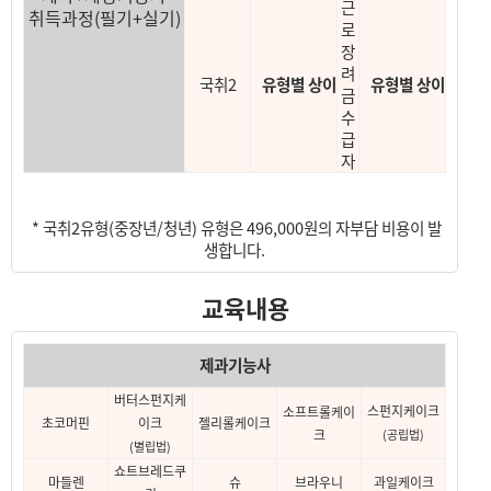
근
취득과정(필기+실기)
로
장
려
국취2
유형별 상이
유형별 상이
금
수
급
자
* 국취2유형(중장년/청년) 유형은 496,000원의 자부담 비용이 발
생합니다.
교육내용
제과기능사
버터스펀지케
스펀지케이크
소프트롤케이
초코머핀
이크
젤리롤케이크
크
(공립법)
(별립법)
쇼트브레드쿠
마들렌
슈
브라우니
과일케이크