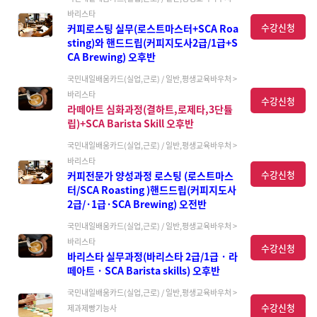
바리스타
수강신청
커피로스팅 실무(로스트마스터+SCA Roa
sting)와 핸드드립(커피지도사2급/1급+S
CA Brewing) 오후반
국민내일배움카드(실업,근로) / 일반,평생교육바우처 >
바리스타
수강신청
라떼아트 심화과정(결하트,로제타,3단튤
립)+SCA Barista Skill 오후반
국민내일배움카드(실업,근로) / 일반,평생교육바우처 >
바리스타
수강신청
커피전문가 양성과정 로스팅 (로스트마스
터/SCA Roasting )핸드드립(커피지도사
2급/·1급·SCA Brewing) 오전반
국민내일배움카드(실업,근로) / 일반,평생교육바우처 >
바리스타
수강신청
바리스타 실무과정(바리스타 2급/1급 · 라
떼아트 · SCA Barista skills) 오후반
국민내일배움카드(실업,근로) / 일반,평생교육바우처 >
수강신청
제과제빵기능사