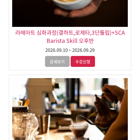
라떼아트 심화과정(결하트,로제타,3단튤립)+SCA
Barista Skill 오후반
2026.09.10
~
2026.09.29
상세보기
수강신청