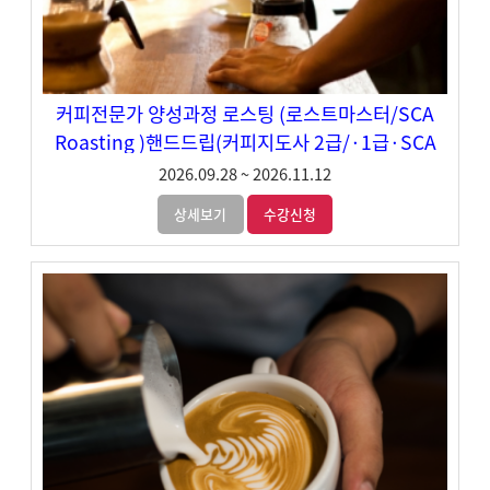
커피전문가 양성과정 로스팅 (로스트마스터/SCA
Roasting )핸드드립(커피지도사 2급/·1급·SCA
Brewing) 오전반
2026.09.28
~
2026.11.12
상세보기
수강신청