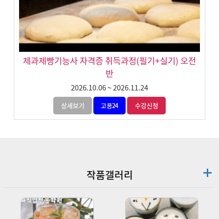
제과제빵기능사 자격증 취득과정(필기+실기) 오전
반
2026.10.06
~
2026.11.24
상세보기
고용24
수강신청
작품갤러리