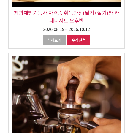
제과제빵기능사 자격증 취득과정(필기+실기)와 카
페디저트 오후반
2026.08.19
~
2026.10.12
상세보기
수강신청