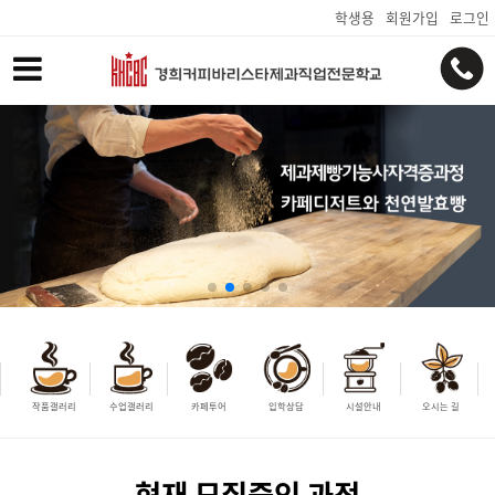
학생용
회원가입
로그인
작품갤러리
수업갤러리
카페투어
입학상담
시설안내
오시는 길
현재 모집중인 과정