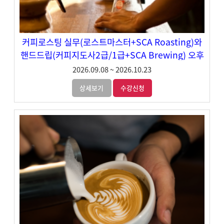
커피로스팅 실무(로스트마스터+SCA Roasting)와
핸드드립(커피지도사2급/1급+SCA Brewing) 오후
반
2026.09.08
~
2026.10.23
상세보기
수강신청